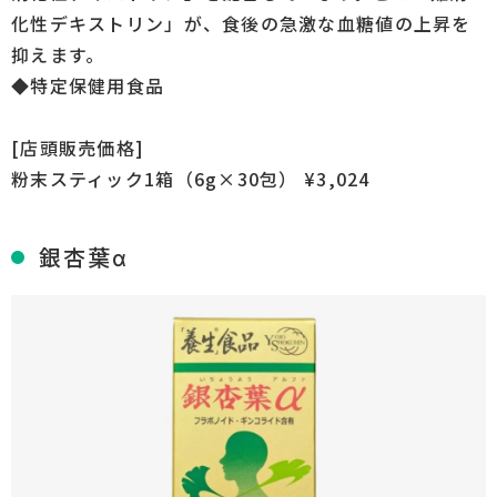
化性デキストリン」が、食後の急激な血糖値の上昇を
抑えます。
◆特定保健用食品
[店頭販売価格]
粉末スティック1箱（6g×30包） ¥3,024
銀杏葉α