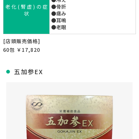
老 化 ( 腎 虚 ) の 症
●骨折
状
●痛み
●耳鳴
●老眼
[店頭販売価格]
60包 ￥17,820
五加参EX